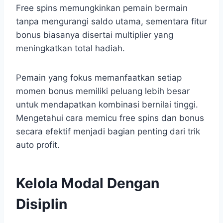
Free spins memungkinkan pemain bermain
tanpa mengurangi saldo utama, sementara fitur
bonus biasanya disertai multiplier yang
meningkatkan total hadiah.
Pemain yang fokus memanfaatkan setiap
momen bonus memiliki peluang lebih besar
untuk mendapatkan kombinasi bernilai tinggi.
Mengetahui cara memicu free spins dan bonus
secara efektif menjadi bagian penting dari trik
auto profit.
Kelola Modal Dengan
Disiplin