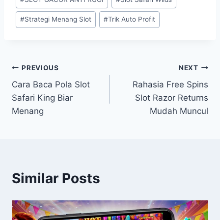
Tags:
#
Strategi Menang Slot
#
Trik Auto Profit
Post
PREVIOUS
NEXT
Cara Baca Pola Slot
Rahasia Free Spins
navigation
Safari King Biar
Slot Razor Returns
Menang
Mudah Muncul
Similar Posts