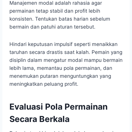
Manajemen modal adalah rahasia agar
permainan tetap stabil dan profit lebih
konsisten. Tentukan batas harian sebelum
bermain dan patuhi aturan tersebut.
Hindari keputusan impulsif seperti menaikkan
taruhan secara drastis saat kalah. Pemain yang
disiplin dalam mengatur modal mampu bermain
lebih lama, memantau pola permainan, dan
menemukan putaran menguntungkan yang
meningkatkan peluang profit.
Evaluasi Pola Permainan
Secara Berkala