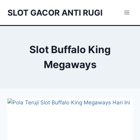
Skip
SLOT GACOR ANTI RUGI
to
content
Slot Buffalo King
Megaways