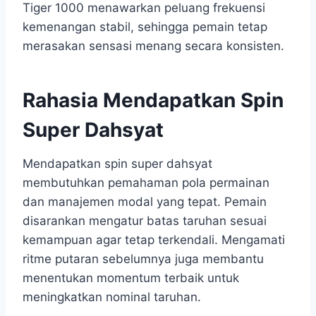
Tiger 1000 menawarkan peluang frekuensi
kemenangan stabil, sehingga pemain tetap
merasakan sensasi menang secara konsisten.
Rahasia Mendapatkan Spin
Super Dahsyat
Mendapatkan spin super dahsyat
membutuhkan pemahaman pola permainan
dan manajemen modal yang tepat. Pemain
disarankan mengatur batas taruhan sesuai
kemampuan agar tetap terkendali. Mengamati
ritme putaran sebelumnya juga membantu
menentukan momentum terbaik untuk
meningkatkan nominal taruhan.