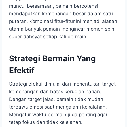
muncul bersamaan, pemain berpotensi
mendapatkan kemenangan besar dalam satu
putaran. Kombinasi fitur-fitur ini menjadi alasan
utama banyak pemain mengincar momen spin
super dahsyat setiap kali bermain.
Strategi Bermain Yang
Efektif
Strategi efektif dimulai dari menentukan target
kemenangan dan batas kerugian harian.
Dengan target jelas, pemain tidak mudah
terbawa emosi saat mengalami kekalahan.
Mengatur waktu bermain juga penting agar
tetap fokus dan tidak kelelahan.