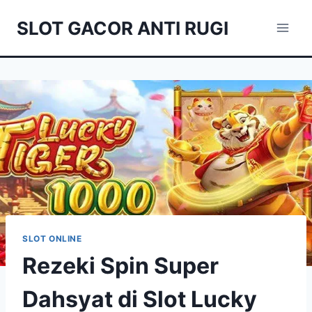
Skip
SLOT GACOR ANTI RUGI
to
content
SLOT ONLINE
Rezeki Spin Super
Dahsyat di Slot Lucky