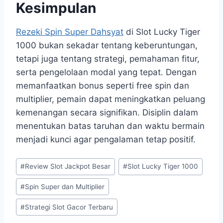
Kesimpulan
Rezeki Spin Super Dahsyat
di Slot Lucky Tiger
1000 bukan sekadar tentang keberuntungan,
tetapi juga tentang strategi, pemahaman fitur,
serta pengelolaan modal yang tepat. Dengan
memanfaatkan bonus seperti free spin dan
multiplier, pemain dapat meningkatkan peluang
kemenangan secara signifikan. Disiplin dalam
menentukan batas taruhan dan waktu bermain
menjadi kunci agar pengalaman tetap positif.
Post
#
Review Slot Jackpot Besar
#
Slot Lucky Tiger 1000
Tags:
#
Spin Super dan Multiplier
#
Strategi Slot Gacor Terbaru