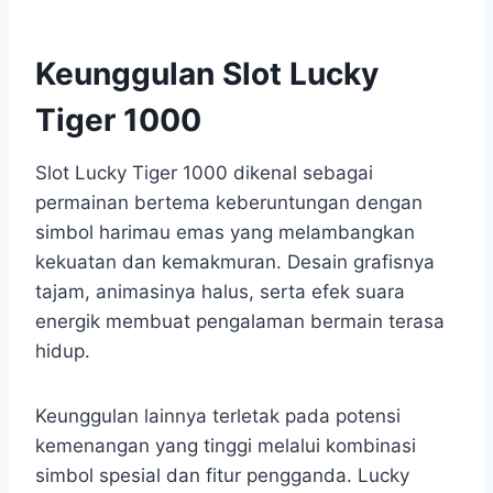
Keunggulan Slot Lucky
Tiger 1000
Slot Lucky Tiger 1000 dikenal sebagai
permainan bertema keberuntungan dengan
simbol harimau emas yang melambangkan
kekuatan dan kemakmuran. Desain grafisnya
tajam, animasinya halus, serta efek suara
energik membuat pengalaman bermain terasa
hidup.
Keunggulan lainnya terletak pada potensi
kemenangan yang tinggi melalui kombinasi
simbol spesial dan fitur pengganda. Lucky