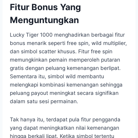
Fitur Bonus Yang
Menguntungkan
Lucky Tiger 1000 menghadirkan berbagai fitur
bonus menarik seperti free spin, wild multiplier,
dan simbol scatter khusus. Fitur free spin
memungkinkan pemain memperoleh putaran
gratis dengan peluang kemenangan berlipat.
Sementara itu, simbol wild membantu
melengkapi kombinasi kemenangan sehingga
peluang payout meningkat secara signifikan
dalam satu sesi permainan.
Tak hanya itu, terdapat pula fitur pengganda
yang dapat meningkatkan nilai kemenangan
hingga berkali lipat. Ketika simbol tertentu