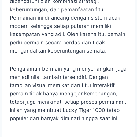
dipengaruhi oleh kombinasi strategi,
keberuntungan, dan pemanfaatan fitur.
Permainan ini dirancang dengan sistem acak
modern sehingga setiap putaran memiliki
kesempatan yang adil. Oleh karena itu, pemain
perlu bermain secara cerdas dan tidak
mengandalkan keberuntungan semata.
Pengalaman bermain yang menyenangkan juga
menjadi nilai tambah tersendiri. Dengan
tampilan visual memikat dan fitur interaktif,
pemain tidak hanya mengejar kemenangan,
tetapi juga menikmati setiap proses permainan.
Inilah yang membuat Lucky Tiger 1000 tetap
populer dan banyak diminati hingga saat ini.